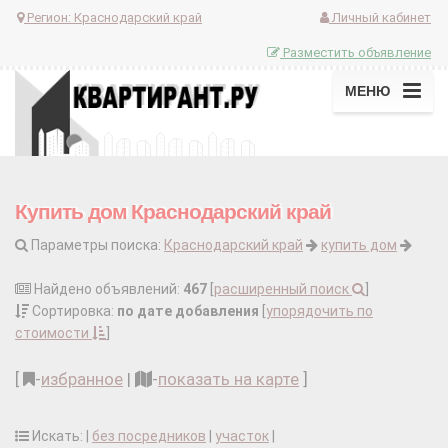
Регион:
Краснодарский край
Личный кабинет
Разместить объявление
МЕНЮ
Купить дом Краснодарский край
Параметры поиска:
Краснодарский край
купить дом
Найдено объявлений:
467
[
расширенный поиск
]
Сортировка:
по дате добавления
[
упорядочить по
стоимости
]
[
-
избранное
|
-
показать на карте
]
Искать: |
без посредников
|
участок
|