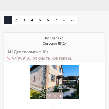
1
2
3
4
5
6
7
»
»»
Добавлено:
Сегодня 03:24
АН Девелопмент-Юг
+7(989)8...открыть контакты...
10 фото