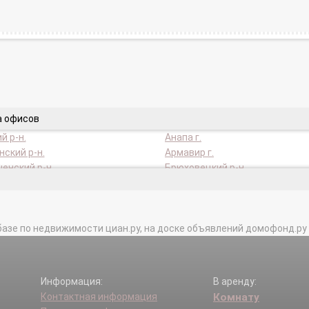
а офисов
й р-н.
Анапа г.
ский р-н.
Армавир г.
енский р-н.
Брюховецкий р-н.
 Ключ г.
Гулькевичи г.
Ейский р-н.
ой р-н.
Кореновск г.
базе по недвижимости циан.ру, на доске объявлений домофонд.ру и в 
ар г.
Кропоткин г.
й р-н.
Курганинск г.
 г.
Лабинский р-н.
анск г.
Новокубанский р-н.
Информация:
В аренду:
нский р-н.
Павловский р-н.
Контактная информация
Комнату
ий р-н.
Славянск-на-Кубани г.