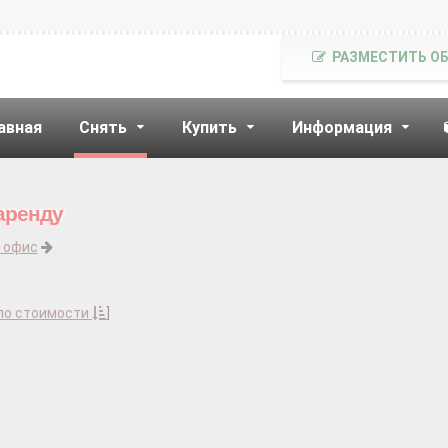
РАЗМЕСТИТЬ О
авная
Снять
Купить
Информация
аренду
 офис
по стоимости
]