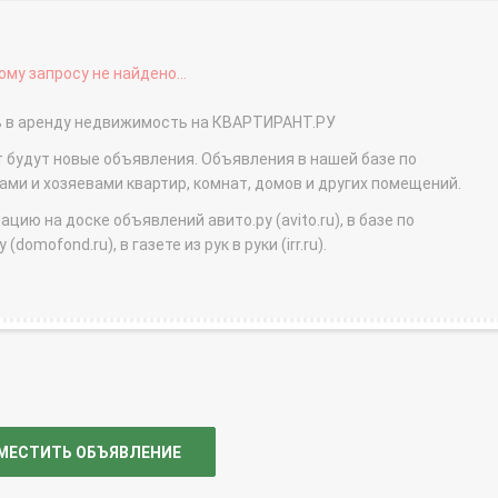
му запросу не найдено...
ть в аренду недвижимость на КВАРТИРАНТ.РУ
т будут новые объявления. Объявления в нашей базе по
и и хозяевами квартир, комнат, домов и других помещений.
ю на доске объявлений авито.ру (avito.ru), в базе по
domofond.ru), в газете из рук в руки (irr.ru).
МЕСТИТЬ ОБЪЯВЛЕНИЕ