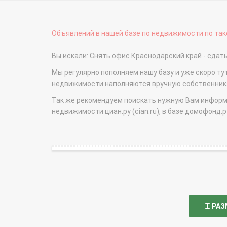
Объявлений в нашей базе по недвижимости по тако
Вы искали: Снять офис Краснодарский край - сда
Мы регулярно пополняем нашу базу и уже скоро ту
недвижимости наполняются вручную собственникам
Так же рекомендуем поискать нужную Вам информаци
недвижимости циан.ру (cian.ru), в базе домофонд.ру (
РАЗ