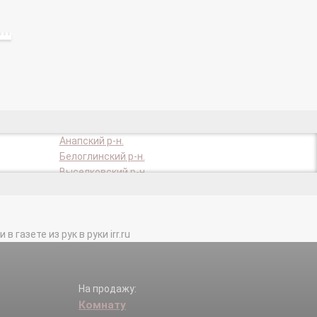
Анапский р-н.
Белоглинский р-н.
Выселковский р-н.
Гулькевичский р-н.
Кавказский р-н.
Кореновский р-н.
газете из рук в руки irr.ru
Крыловский р-н.
Курганинский р-н.
Ленинградский р-н.
Новопокровский р-н.
На продажу:
Приморско-Ахтарск г.
Комнату
Славянский р-н.