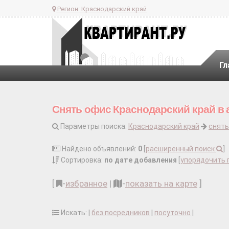
Регион:
Краснодарский край
Гл
Снять офис Краснодарский край в 
Параметры поиска:
Краснодарский край
снять
Найдено объявлений:
0
[
расширенный поиск
]
Сортировка:
по дате добавления
[
упорядочить 
[
-
избранное
|
-
показать на карте
]
Искать: |
без посредников
|
посуточно
|