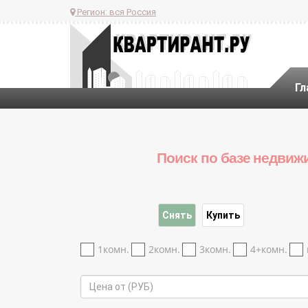
Регион:
вся Россия
Гл
Поиск по базе недвиж
Снять
Купить
1комн.
2комн.
3комн.
4+комн.