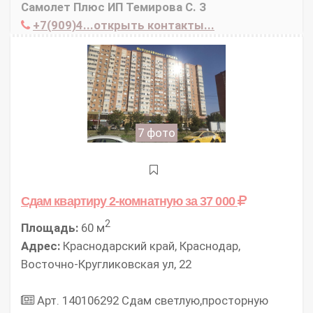
Самолет Плюс ИП Темирова С. З
+7(909)4...открыть контакты...
7 фото
Сдам квартиру 2-комнатную
за 37 000
2
Площадь:
60 м
Адрес:
Краснодарский край, Краснодар,
Восточно-Кругликовская ул, 22
Арт. 140106292 Сдам светлую,просторную