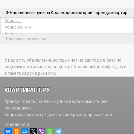
Населенные пункты Краснодарский край - аренда квартир
Абинск г.
Абинский р-н.
Анапа г.
Раскрыть список
Анапский р-н.
Апшеронск г.
Апшеронский р-н.
Армавир г.
У нас есть объявления, которых нет на авито.ру, в базе по
Белоглинский р-н.
недвижимости циан.ру, на доске объявлений домофонд.ру и
Белореченск г.
в газете из рук в руки irr.ru
Белореченский р-н.
Брюховецкий р-н.
КВАРТИРАНТ.РУ
Выселковский р-н.
Геленджик г.
Аренда / сдать / снять / купить недвижимость без
Горячий Ключ г.
посредников.
Гулькевичи г.
Квартиру / комнату / дом / офис Краснодарский край
Гулькевичский р-н.
Поделиться:
Динской р-н.
Ейск г.