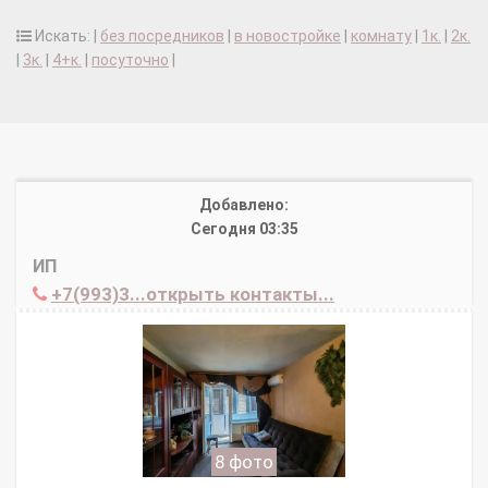
Искать: |
без посредников
|
в новостройке
|
комнату
|
1к.
|
2к.
|
3к.
|
4+к.
|
посуточно
|
Добавлено:
Сегодня 03:35
ИП
+7(993)3...открыть контакты...
8 фото