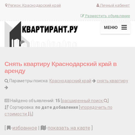
Регион:
Краснодарский край
Личный кабинет
Разместить объявление
МЕНЮ
Снять квартиру Краснодарский край в
аренду
Параметры поиска:
Краснодарский край
снять квартиру
Найдено объявлений:
15
[
расширенный поиск
]
Сортировка:
по дате добавления
[
упорядочить по
стоимости
]
[
-
избранное
|
-
показать на карте
]