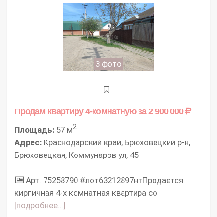
3 фото
Продам квартиру 4-комнатную
за 2 900 000
2
Площадь:
57 м
Адрес:
Краснодарский край, Брюховецкий р-н,
Брюховецкая, Коммунаров ул, 45
Арт. 75258790 #лот63212897нтПродается
кирпичная 4-х комнатная квартира со
[подробнее...]