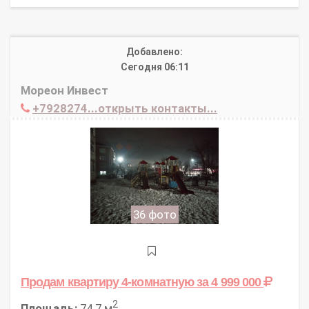
Добавлено:
Сегодня 06:11
Мореон Инвест
+7928274...открыть контакты...
36 фото
Продам квартиру 4-комнатную
за 4 999 000
2
Площадь:
74.7 м