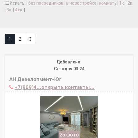
Искать: |
без посредников
|
в новостройке
|
комнату
|
1к.
|
2к.
|
3к.
|
4+к.
|
1
2
3
Добавлено:
Сегодня 03:24
АН Девелопмент-Юг
+7(909)4...открыть контакты...
25 фото